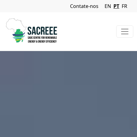
Navigation Menu
Contate-nos
EN
PT
FR
Passar para o conteúdo principal