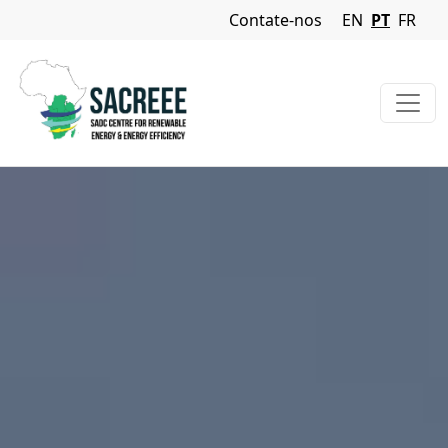
Navigation Menu
Contate-nos
EN
PT
FR
Passar para o conteúdo principal