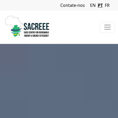
Navigation Menu
Contate-nos
EN
PT
FR
Passar para o conteúdo principal