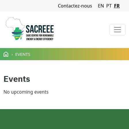
Navigation Menu
Contactez-nous
EN
PT
FR
Aller au contenu principal
EVENTS
Events
No upcoming events