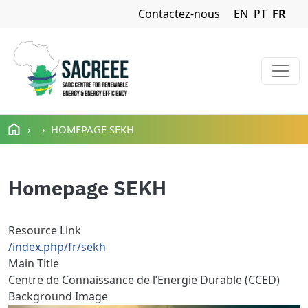
Navigation Menu
Contactez-nous
EN
PT
FR
Aller au contenu principal
HOMEPAGE SEKH
Homepage SEKH
Resource Link
/index.php/fr/sekh
Main Title
Centre de Connaissance de l’Energie Durable (CCED)
Background Image