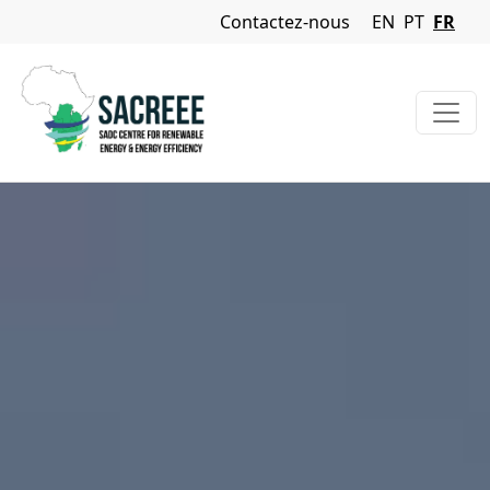
Navigation Menu
Contactez-nous
EN
PT
FR
Aller au contenu principal